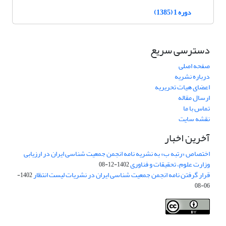
دوره 1 (1385)
دسترسی سریع
صفحه اصلی
درباره نشریه
اعضای هیات تحریریه
ارسال مقاله
تماس با ما
نقشه سایت
آخرین اخبار
اختصاص «رتبه ب» به نشریه نامه انجمن جمعیت شناسی ایران در ارزیابی
وزارت علوم، تحقیقات و فناوری
1402-12-08
قرار گرفتن نامه انجمن جمعیت شناسی ایران در نشریات لیست انتظار
1402-
06-08
Creative Commons Attribution 4.0
This work is licensed under a