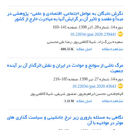
نگرش نخبگان به عوامل اجتماعی، اقتصادی و علمی- پژوهشی در
مبدأ و مقصد و تاثیر آن بر گرایش آنها به مهاجرت خارج از کشور
دوره 14، شماره 28، آذر 1398، صفحه
141-169
10.22034/jpai.2020.239441
سعیده بزرگ زاد، شهلا کاظمی پور، رضا علی محسنی
مشاهده مقاله
اصل مقاله
606.55 K
مرگ ناشی از سوانح و حوادث در ایران و نقش اثرگذار آن بر آینده
جمعیت
دوره 14، شماره 27، تیر 1398، صفحه
185-216
10.22034/jpai.2020.43643
الهام فتحی، محسن ابراهیم پور، منصور شریفی، شهلا کاظمی پور
مشاهده مقاله
اصل مقاله
1.11 M
نگاهی به مسئله باروری زیر نرخ جانشینی و سیاست گذاری های
موثر در مواجهه با آن