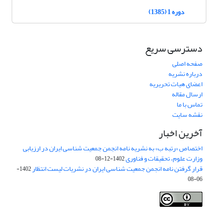
دوره 1 (1385)
دسترسی سریع
صفحه اصلی
درباره نشریه
اعضای هیات تحریریه
ارسال مقاله
تماس با ما
نقشه سایت
آخرین اخبار
اختصاص «رتبه ب» به نشریه نامه انجمن جمعیت شناسی ایران در ارزیابی
وزارت علوم، تحقیقات و فناوری
1402-12-08
قرار گرفتن نامه انجمن جمعیت شناسی ایران در نشریات لیست انتظار
1402-
06-08
Creative Commons Attribution 4.0
This work is licensed under a