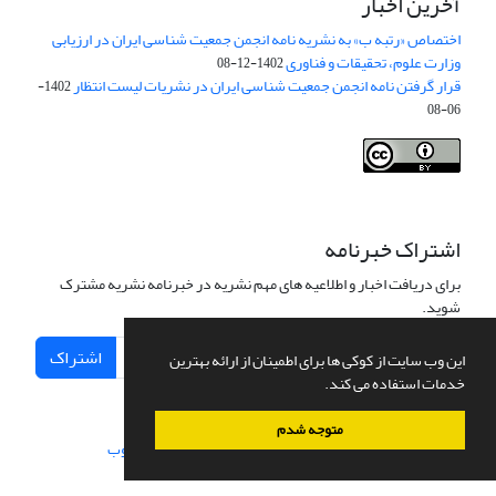
آخرین اخبار
اختصاص «رتبه ب» به نشریه نامه انجمن جمعیت شناسی ایران در ارزیابی
وزارت علوم، تحقیقات و فناوری
1402-12-08
قرار گرفتن نامه انجمن جمعیت شناسی ایران در نشریات لیست انتظار
1402-
06-08
Creative Commons Attribution 4.0
This work is licensed under a
International License
.
اشتراک خبرنامه
برای دریافت اخبار و اطلاعیه های مهم نشریه در خبرنامه نشریه مشترک
شوید.
اشتراک
این وب سایت از کوکی ها برای اطمینان از ارائه بهترین
خدمات استفاده می کند.
متوجه شدم
سامانه مدیریت نشریات علمی.
طراحی و پیاده سازی از
سیناوب