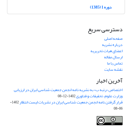
دوره 1 (1385)
دسترسی سریع
صفحه اصلی
درباره نشریه
اعضای هیات تحریریه
ارسال مقاله
تماس با ما
نقشه سایت
آخرین اخبار
اختصاص «رتبه ب» به نشریه نامه انجمن جمعیت شناسی ایران در ارزیابی
وزارت علوم، تحقیقات و فناوری
1402-12-08
قرار گرفتن نامه انجمن جمعیت شناسی ایران در نشریات لیست انتظار
1402-
06-08
Creative Commons Attribution 4.0
This work is licensed under a