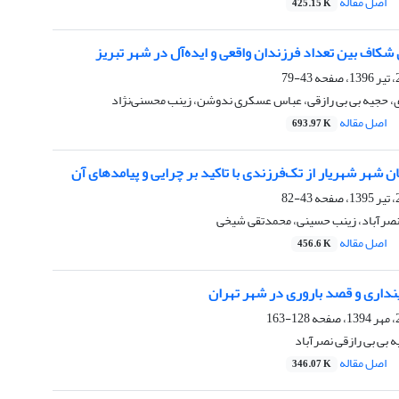
اصل مقاله
425.15 K
 شکاف بین تعداد فرزندان واقعی و ایده‌آل در شهر تبریز
43-79
ی، حجیه بی بی رازقی، عباس عسکری ندوشن، زینب محسنی‌نژاد
اصل مقاله
693.97 K
ن شهر شهریار از تک‌فرزندی با تاکید بر چرایی و پیامدهای آن
43-82
نصرآباد، زینب حسینی، محمد‌تقی شیخی
اصل مقاله
456.6 K
نداری و قصد باروری در شهر تهران
128-163
 بی بی رازقی نصرآباد
اصل مقاله
346.07 K