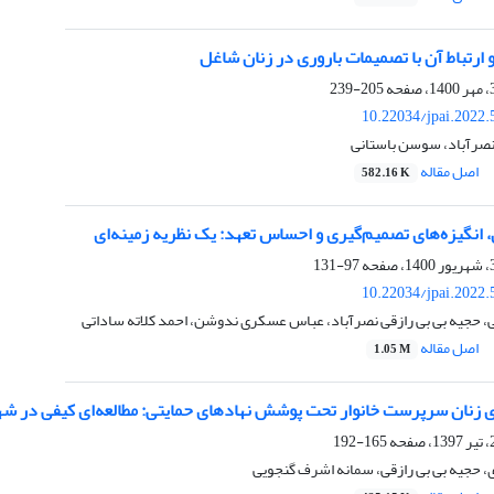
ارتباط آن با تصمیمات باروری در زنان شاغل
205-239
10.22034/jpai.2022
 نصرآباد، سوسن باستانی
اصل مقاله
582.16 K
، انگیزه‌های تصمیم‌گیری و احساس تعهد: یک نظریه زمینه‌ای
97-131
10.22034/jpai.2022
، حجیه بی بی رازقی نصرآباد، عباس عسکری ندوشن، احمد کلاته ساداتی
اصل مقاله
1.05 M
زنان سرپرست خانوار تحت پوشش نهادهای حمایتی: مطالعه‌ای کیفی در شه
165-192
، حجیه بی بی رازقی، سمانه اشرف گنجویی