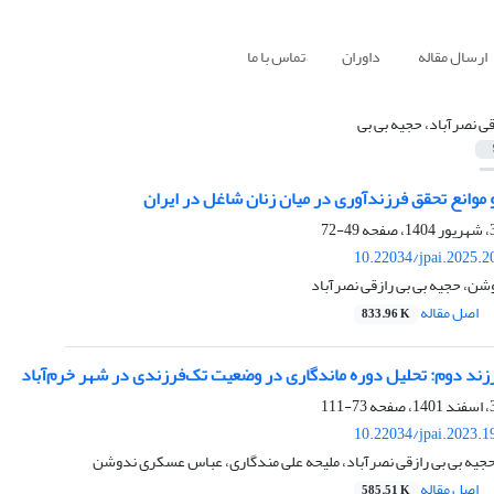
ارسال مقاله
داوران
تماس با ما
قی نصرآباد، حجیه بی بی
و موانع تحقق فرزندآوری در میان زنان شاغل در ایران
49-72
10.22034/jpai.2025.
، حجیه بی بی رازقی نصرآباد
اصل مقاله
833.96 K
رزند دوم: تحلیل دوره ماندگاری در وضعیت تک‌فرزندی در شهر خرم‌آباد
73-111
10.22034/jpai.2023.
حجیه بی بی رازقی نصرآباد، ملیحه علی مندگاری، عباس عسکری ندوشن
اصل مقاله
585.51 K