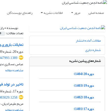
صفحه اصلی
مرور
اطلاعات نشریه
راهنمای نویسندگان
نویسنده =
راز
تعداد مقالات:
9
مقالات آماده انتشار
تمایلات باروری 
شماره جاری
دوره 20، شماره 39، شهریور 1404، صفحه
2047993.1389
شماره‌های پیشین نشریه
عباس عسکری ندوشن
مشاهده مقاله
دوره 20 (1404)
تاخیر در تولد ف
دوره 19 (1403)
دوره 17، شماره 34، اسفند 1401، صفحه
دوره 18 (1402)
1983029.1258
مریم علیمرادیان، 
دوره 17 (1401)
مشاهده مقاله