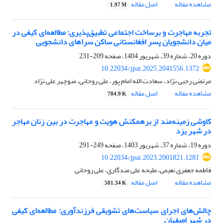
مشاهده مقاله
اصل مقاله
1.97 M
تجربه مهاجرت و برساخت اجتماعی تطبیق‌پذیری: مطالعه‌ای کیفی در
میان دانشجویان پسر افغانستانی ساکن سراهای دانشجویی
دوره 20، شماره 39، شهریور 1404، صفحه
209-231
10.22034/jpai.2025.2041556.1372
مرتضی رجبی نژاد، سعادت الله امام پور، علی روحانی، منوچهر علی نژاد
مشاهده مقاله
اصل مقاله
784.9 K
کاوشی زمینه‌مند از برهمکنش هویت و مهاجرت در بین زنان مهاجر
در شهر یزد
دوره 19، شماره 37، شهریور 1403، صفحه
249-291
10.22034/jpai.2023.2001821.1281
فاطمه جعفری نعیمی، ملیحه علی مندگاری، علی روحانی
مشاهده مقاله
اصل مقاله
581.34 K
چالش‌های اجرای سیاست‌های تشویقی فرزندآوری: مطالعه‌ای کیفی
در شهر اصفهان