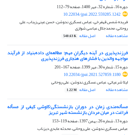
دوره 16، شماره 32، مهر 1400، صفحه
79-112
10.22034/jpai.2022.559285.1242
فریده شمس قهفرخی، عباس عسکری ندوشن، حسن عینی زیناب، علی
روحانی، محمدجلال عباسی شوازی
مشاهده مقاله
اصل مقاله
540.63 K
فرزندپذیری در آینه دیگرانِ مهم: مطالعه‌ای داده‌بنیاد از فرآیند
مواجهه والدین با فشارهای هنجاری فرزندپذیری
دوره 15، شماره 30، مهر 1399، صفحه
167-201
10.22034/jpai.2021.527859.1180
لیلا شرعیاتی، عباس عسکری ندوشن، علی روحانی
مشاهده مقاله
اصل مقاله
1.22 M
مسأله‌مندی زمان در دوران بازنشستگی:کاوشی کیفی از مسأله
فراغت در میان مردان بازنشسته شهر تبریز
دوره 13، شماره 26، بهمن 1397، صفحه
119-153
عباس عسکری ندوشن، علی روحانی، محدثه عابدی دیزناب