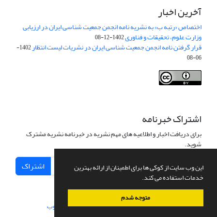
آخرین اخبار
اختصاص «رتبه ب» به نشریه نامه انجمن جمعیت شناسی ایران در ارزیابی
وزارت علوم، تحقیقات و فناوری
1402-12-08
قرار گرفتن نامه انجمن جمعیت شناسی ایران در نشریات لیست انتظار
1402-
06-08
Creative Commons Attribution 4.0
This work is licensed under a
International License
.
اشتراک خبرنامه
برای دریافت اخبار و اطلاعیه های مهم نشریه در خبرنامه نشریه مشترک
شوید.
اشتراک
این وب سایت از کوکی ها برای اطمینان از ارائه بهترین
خدمات استفاده می کند.
متوجه شدم
سامانه مدیریت نشریات علمی.
طراحی و پیاده سازی از
سیناوب