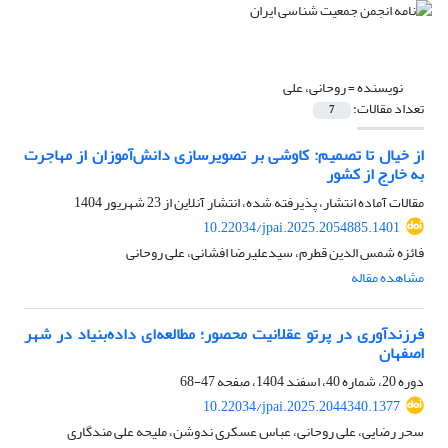
نویسنده =
روحانی، علی
تعداد مقالات:
7
از خیال تا تصمیم: کاوشی بر تصویرسازی دانش‌آموزان از مهاجرت
به خارج از کشور
مقالات آماده انتشار، پذیرفته شده، انتشار آنلاین از
23 شهریور 1404
10.22034/jpai.2025.2054885.1401
فائزه شمس الدین قطرم، سیدعلیرضا افشانی، علی روحانی
مشاهده مقاله
فرزندآوری در پرتو عقلانیت محصور؛ مطالعه‌ای داده‌بنیاد در شهر
اصفهان
دوره 20، شماره 40، اسفند 1404، صفحه
47-68
10.22034/jpai.2025.2044340.1377
سحر رضایی، علی روحانی، عباس عسکری ندوشن، ملیحه علی مندگاری