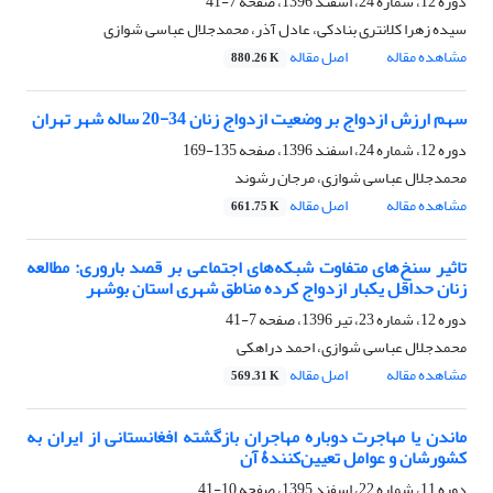
دوره 12، شماره 24، اسفند 1396، صفحه
7-41
سیده زهرا کلانتری بنادکی، عادل آذر، محمدجلال عباسی شوازی
مشاهده مقاله
اصل مقاله
880.26 K
سهم ارزش ازدواج بر وضعیت ازدواج زنان 34-20 ساله شهر تهران
دوره 12، شماره 24، اسفند 1396، صفحه
135-169
محمدجلال عباسی شوازی، مرجان رشوند
مشاهده مقاله
اصل مقاله
661.75 K
تاثیر سنخ‌های متفاوت شبکه‌های اجتماعی بر قصد باروری: مطالعه
زنان حداقل یکبار ازدواج کرده مناطق شهری استان بوشهر
دوره 12، شماره 23، تیر 1396، صفحه
7-41
محمدجلال عباسی شوازی، احمد دراهکی
مشاهده مقاله
اصل مقاله
569.31 K
ماندن یا مهاجرت دوباره مهاجران بازگشته افغانستانی از ایران به
کشورشان و عوامل تعیین‌کنندۀ آن
دوره 11، شماره 22، اسفند 1395، صفحه
10-41