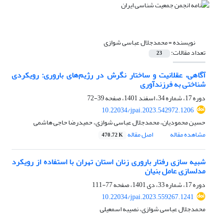
نویسنده =
محمدجلال عباسی شوازی
تعداد مقالات:
23
آگاهی، عقلانیت و ساختار نگرش در رژیم‌های باروری: رویکردی
شناختی به فرزندآوری
دوره 17، شماره 34، اسفند 1401، صفحه
39-72
10.22034/jpai.2023.542972.1206
حسین محمودیان، محمدجلال عباسی شوازی، حمیدرضا حاجی هاشمی
مشاهده مقاله
اصل مقاله
470.72 K
شبیه سازی رفتار باروری زنان استان تهران با استفاده از رویکرد
مدلسازی عامل بنیان
دوره 17، شماره 33، دی 1401، صفحه
77-111
10.22034/jpai.2023.559267.1241
محمدجلال عباسی شوازی، نصیبه اسمعیلی