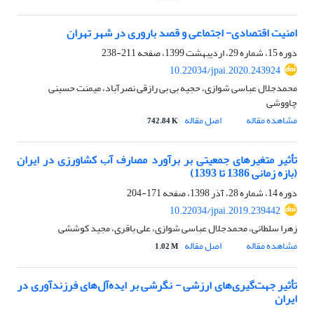
امنیت اقتصادی- اجتماعی و قصد باروری در شهر تهران
دوره 15، شماره 29، اردیبهشت 1399، صفحه
211-238
10.22034/jpai.2020.243924
محمدجلال عباسی شوازی، حجیه بی بی رازقی نصرآباد، میمنت حسینی
چاووشی
مشاهده مقاله
اصل مقاله
742.84 K
تأثیر متغیر‌های جمعیتی بر برآورد مصارف آب کشاورزی در ایران
(بازه زمانی 1386 تا 1393)
دوره 14، شماره 28، آذر 1398، صفحه
171-204
10.22034/jpai.2019.239442
زهرا سلطانی، محمدجلال عباسی شوازی، علی باقری، مجید کوششی
مشاهده مقاله
اصل مقاله
1.02 M
تأثیر جهت‌گیری‌های ارزشی - نگرشی بر ایده‌آل‌های فرزندآوری در
ایران