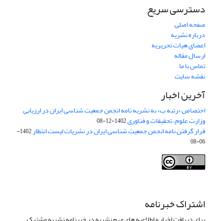
دسترسی سریع
صفحه اصلی
درباره نشریه
اعضای هیات تحریریه
ارسال مقاله
تماس با ما
نقشه سایت
آخرین اخبار
اختصاص «رتبه ب» به نشریه نامه انجمن جمعیت شناسی ایران در ارزیابی
وزارت علوم، تحقیقات و فناوری
1402-12-08
قرار گرفتن نامه انجمن جمعیت شناسی ایران در نشریات لیست انتظار
1402-
06-08
Creative Commons Attribution 4.0
This work is licensed under a
International License
.
اشتراک خبرنامه
برای دریافت اخبار و اطلاعیه های مهم نشریه در خبرنامه نشریه مشترک