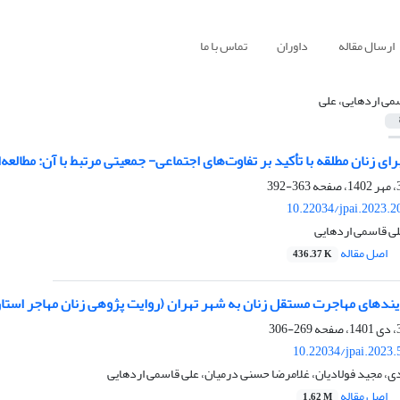
ارسال مقاله
داوران
تماس با ما
می اردهایی، علی
ای زنان مطلقه با تأکید بر تفاوت‌های اجتماعی- جمعیتی مرتبط با آن: مطالعه‌
363-392
10.22034/jpai.2023.
لی قاسمی اردهایی
اصل مقاله
436.37 K
یندهای مهاجرت مستقل زنان به شهر تهران (روایت پژوهی زنان مهاجر استا
269-306
10.22034/jpai.2023
ی، مجید فولادیان، غلامرضا حسنی درمیان، علی قاسمی اردهایی
اصل مقاله
1.62 M