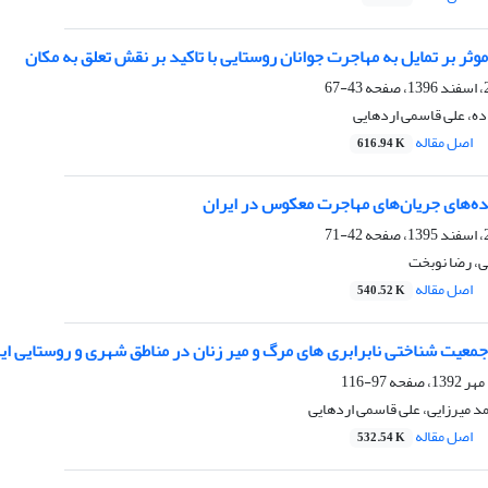
وثر بر تمایل به مهاجرت جوانان روستایی با تاکید بر نقش تعلق به مکان
43-67
اده، علی قاسمی اردهایی
اصل مقاله
616.94 K
ده‌های جریان‌های مهاجرت‌ معکوس در ایران
42-71
ی، رضا نوبخت
اصل مقاله
540.52 K
جمعیت شناختی نابرابری های مرگ و میر زنان در مناطق شهری و روستایی ای
97-116
د میرزایی، علی قاسمی اردهایی
اصل مقاله
532.54 K