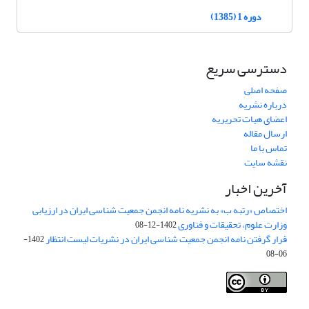
دوره 1 (1385)
دسترسی سریع
صفحه اصلی
درباره نشریه
اعضای هیات تحریریه
ارسال مقاله
تماس با ما
نقشه سایت
آخرین اخبار
اختصاص «رتبه ب» به نشریه نامه انجمن جمعیت شناسی ایران در ارزیابی
وزارت علوم، تحقیقات و فناوری
1402-12-08
قرار گرفتن نامه انجمن جمعیت شناسی ایران در نشریات لیست انتظار
1402-
06-08
Creative Commons Attribution 4.0
This work is licensed under a