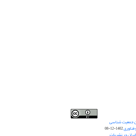
من جمعیت شناسی
Creative Commons
This work is licensed under a
 فناوری
Attribution 4.0 International License
1402-12-08
.
یران در نشریات