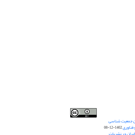
من جمعیت شناسی
Creative Commons
This work is licensed under a
 فناوری
Attribution 4.0 International License
1402-12-08
.
یران در نشریات