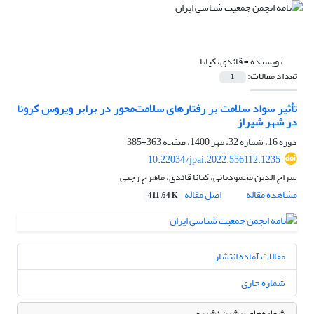
نویسنده =
قائدی، کیانا
تعداد مقالات:
1
تأثیر سواد سلامت بر رفتارهای سلامت‌محور در برابر ویروس کرونا
در شهر شیراز
دوره 16، شماره 32، مهر 1400، صفحه
363-385
10.22034/jpai.2022.556112.1235
سراج الدین محمودیانی، کیانا قائدی، ماهرخ رجبی
مشاهده مقاله
اصل مقاله
411.64 K
مقالات آماده انتشار
شماره جاری
شماره‌های پیشین نشریه