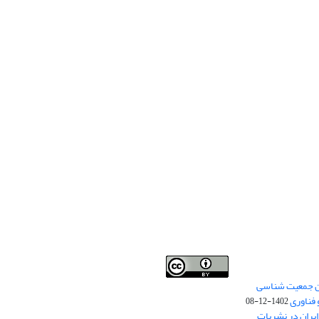
من جمعیت شناسی
Creative Commons
This work is licensed under a
 فناوری
Attribution 4.0 International License
1402-12-08
.
یران در نشریات