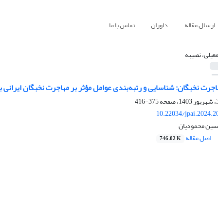
ارسال مقاله
داوران
تماس با ما
عیلی، نصیبه
جرت نخبگان: شناسایی و رتبه‌بندی عوامل مؤثر بر مهاجرت نخبگان ایرانی ب
375-416
10.22034/jpai.2024.
سین محمودیان
اصل مقاله
746.02 K