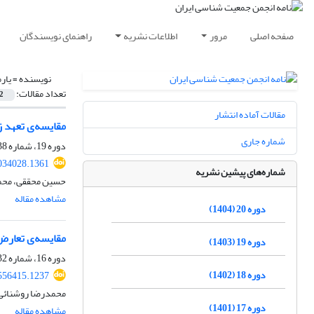
صفحه اصلی
مرور
اطلاعات نشریه
راهنمای نویسندگان
نویسنده =
یار
تعداد مقالات:
2
مقالات آماده انتشار
مقایسه‌ی تعهد ز
شماره جاری
دوره 19، شماره 38، اسفند 1403، صفحه
2034028.1361
شماره‌های پیشین نشریه
حسین محققی، محمد
مشاهده مقاله
دوره 20 (1404)
مقایسه‌ی تعارض 
دوره 19 (1403)
دوره 16، شماره 32، مهر 1400، صفحه
دوره 18 (1402)
.556415.1237
محمدرضا روشنائی
دوره 17 (1401)
مشاهده مقاله