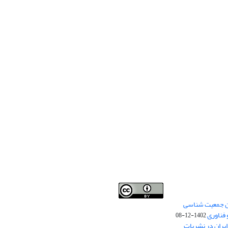
من جمعیت شناسی
Creative Commons
This work is licensed under a
 فناوری
Attribution 4.0 International License
1402-12-08
.
یران در نشریات