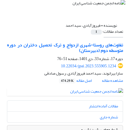
نویسنده =
فیروزآبادی، سید احمد
تعداد مقالات:
1
تفاوت‌های روستا-شهری ازدواج و ترک تحصیل دختران در دوره
متوسطه دوم (دبیرستان)
دوره 17، شماره 33، دی 1401، صفحه
51-76
10.22034/jpai.2023.555905.1234
سارا بیرانوند، سید احمد فیروزآبادی، رسول صادقی
مشاهده مقاله
اصل مقاله
474.29 K
مقالات آماده انتشار
شماره جاری
شماره‌های پیشین نشریه