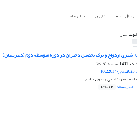
ارسال مقاله
داوران
تماس با ما
انوند، سارا
ا-شهری ازدواج و ترک تحصیل دختران در دوره متوسطه دوم (دبیرستان)
51-76
10.22034/jpai.2023
ید احمد فیروزآبادی، رسول صادقی
اصل مقاله
474.29 K