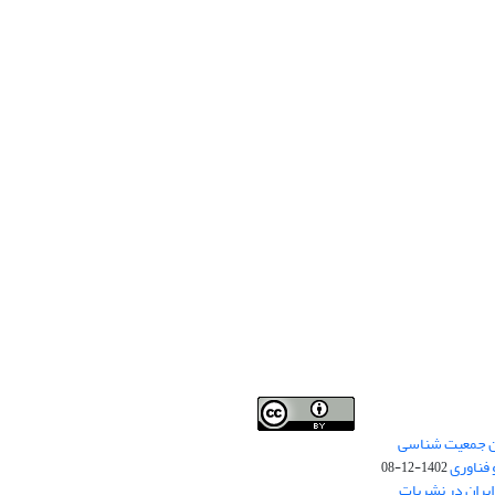
من جمعیت شناسی
Creative Commons
This work is licensed under a
 فناوری
Attribution 4.0 International License
1402-12-08
.
یران در نشریات