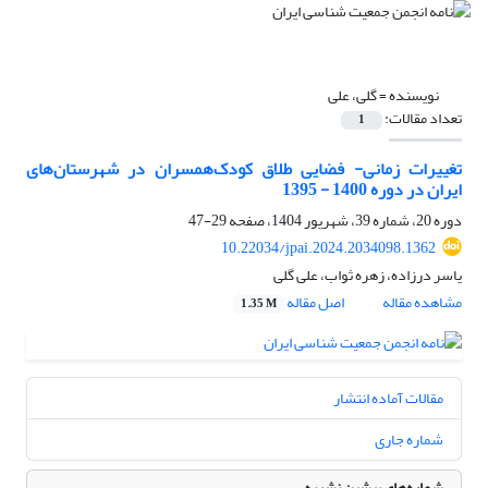
نویسنده =
گلی، علی
تعداد مقالات:
1
تغییرات زمانی- فضایی طلاق کودک‌همسران در شهرستان‌های
ایران در دوره 1400 - 1395
دوره 20، شماره 39، شهریور 1404، صفحه
29-47
10.22034/jpai.2024.2034098.1362
یاسر درزاده، زهره ثواب، علی گلی
مشاهده مقاله
اصل مقاله
1.35 M
مقالات آماده انتشار
شماره جاری
شماره‌های پیشین نشریه