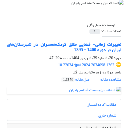
نویسنده =
علی گلی
تعداد مقالات:
1
تغییرات زمانی- فضایی طلاق کودک‌همسران در شهرستان‌های
ایران در دوره 1400 - 1395
دوره 20، شماره 39، شهریور 1404، صفحه
29-47
10.22034/jpai.2024.2034098.1362
یاسر درزاده، زهره ثواب، علی گلی
مشاهده مقاله
اصل مقاله
1.35 M
مقالات آماده انتشار
شماره جاری
شماره‌های پیشین نشریه