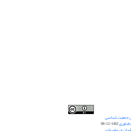
من جمعیت شناسی
Creative Commons
This work is licensed under a
 فناوری
Attribution 4.0 International License
1402-12-08
.
یران در نشریات