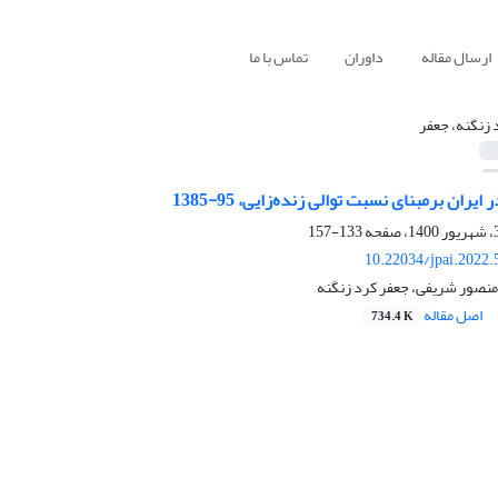
ارسال مقاله
داوران
تماس با ما
 زنگنه، جعفر
یران برمبنای نسبت توالی زنده‌زایی، 95-1385
133-157
10.22034/jpai.2022
منصور شریفی، جعفر کرد زنگنه
اصل مقاله
734.4 K