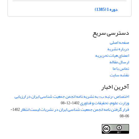
دوره 1 (1385)
دسترسی سریع
صفحه اصلی
درباره نشریه
اعضای هیات تحریریه
ارسال مقاله
تماس با ما
نقشه سایت
آخرین اخبار
اختصاص «رتبه ب» به نشریه نامه انجمن جمعیت شناسی ایران در ارزیابی
وزارت علوم، تحقیقات و فناوری
1402-12-08
قرار گرفتن نامه انجمن جمعیت شناسی ایران در نشریات لیست انتظار
1402-
06-08
Creative Commons Attribution 4.0
This work is licensed under a