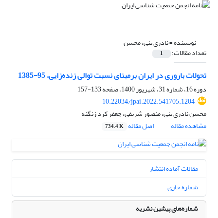
نویسنده =
نادری بنی، محسن
تعداد مقالات:
1
تحولات باروری در ایران برمبنای نسبت توالی زنده‌زایی، 95-1385
دوره 16، شماره 31، شهریور 1400، صفحه
133-157
10.22034/jpai.2022.541705.1204
محسن نادری بنی، منصور شریفی، جعفر کرد زنگنه
مشاهده مقاله
اصل مقاله
734.4 K
مقالات آماده انتشار
شماره جاری
شماره‌های پیشین نشریه