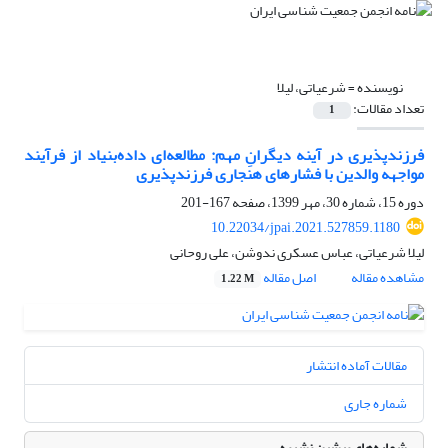
نویسنده =
شرعیاتی، لیلا
تعداد مقالات:
1
فرزندپذیری در آینه دیگرانِ مهم: مطالعه‌ای داده‌بنیاد از فرآیند
مواجهه والدین با فشارهای هنجاری فرزندپذیری
دوره 15، شماره 30، مهر 1399، صفحه
167-201
10.22034/jpai.2021.527859.1180
لیلا شرعیاتی، عباس عسکری ندوشن، علی روحانی
مشاهده مقاله
اصل مقاله
1.22 M
مقالات آماده انتشار
شماره جاری
شماره‌های پیشین نشریه