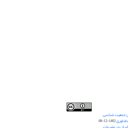
من جمعیت شناسی
Creative Commons
This work is licensed under a
 فناوری
Attribution 4.0 International License
1402-12-08
.
یران در نشریات