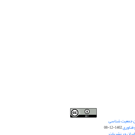
من جمعیت شناسی
Creative Commons
This work is licensed under a
 فناوری
Attribution 4.0 International License
1402-12-08
.
یران در نشریات