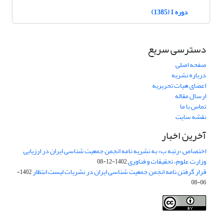
دوره 1 (1385)
دسترسی سریع
صفحه اصلی
درباره نشریه
اعضای هیات تحریریه
ارسال مقاله
تماس با ما
نقشه سایت
آخرین اخبار
اختصاص «رتبه ب» به نشریه نامه انجمن جمعیت شناسی ایران در ارزیابی
وزارت علوم، تحقیقات و فناوری
1402-12-08
قرار گرفتن نامه انجمن جمعیت شناسی ایران در نشریات لیست انتظار
1402-
06-08
Creative Commons Attribution 4.0
This work is licensed under a