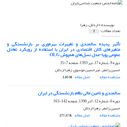
نویسنده =
اردلان، زهرا
تعداد مقالات:
2
تأثیر پدیده سالمندی و تغییرات بهره‌وری بر بازنشستگی و
متغیر‌های کلان اقتصادی در ایران با استفاده از رویکرد تعادل
عمومی پویا-مدل نسل‌های همپوش OLG
دوره 9، شماره 17، تیر 1393، صفحه
7-35
حسین راغفر، میرحسین موسوی، زهرا اردلان
مشاهده مقاله
اصل مقاله
1.05 M
سالمندی و تامین مالی نظام بازنشستگی در ایران
دوره 6، شماره 12، آذر 1390، صفحه
142-163
حسین راغفر، زهرا اردلان
مشاهده مقاله
اصل مقاله
277.17 K