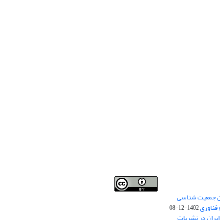
من جمعیت شناسی
Creative Commons
This work is licensed under a
 فناوری
Attribution 4.0 International License
1402-12-08
.
یران در نشریات