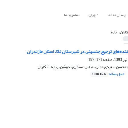
ارسال مقاله
داوران
تماس با ما
اران، ربابه
کننده‌های ترجیح جنسیتی در شهرستان نکا، استان مازندران
171-197
دمحسن سعیدی مدنی، عباس عسکری ندوشن، ربابه اشکاران
اصل مقاله
1008.16 K