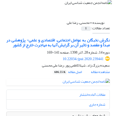
نویسنده =
محسنی، رضا علی
تعداد مقالات:
1
نگرش نخبگان به عوامل اجتماعی، اقتصادی و علمی- پژوهشی در
مبدأ و مقصد و تاثیر آن بر گرایش آنها به مهاجرت خارج از کشور
دوره 14، شماره 28، آذر 1398، صفحه
141-169
10.22034/jpai.2020.239441
سعیده بزرگ زاد، شهلا کاظمی پور، رضا علی محسنی
مشاهده مقاله
اصل مقاله
606.55 K
مقالات آماده انتشار
شماره جاری
شماره‌های پیشین نشریه