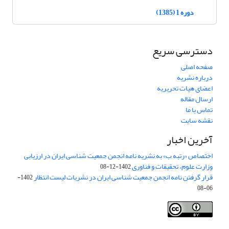
دوره 1 (1385)
دسترسی سریع
صفحه اصلی
درباره نشریه
اعضای هیات تحریریه
ارسال مقاله
تماس با ما
نقشه سایت
آخرین اخبار
اختصاص «رتبه ب» به نشریه نامه انجمن جمعیت شناسی ایران در ارزیابی
وزارت علوم، تحقیقات و فناوری
1402-12-08
قرار گرفتن نامه انجمن جمعیت شناسی ایران در نشریات لیست انتظار
1402-
06-08
Creative Commons Attribution 4.0
This work is licensed under a