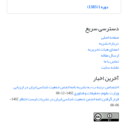
دوره 1 (1385)
دسترسی سریع
صفحه اصلی
درباره نشریه
اعضای هیات تحریریه
ارسال مقاله
تماس با ما
نقشه سایت
آخرین اخبار
اختصاص «رتبه ب» به نشریه نامه انجمن جمعیت شناسی ایران در ارزیابی
وزارت علوم، تحقیقات و فناوری
1402-12-08
قرار گرفتن نامه انجمن جمعیت شناسی ایران در نشریات لیست انتظار
1402-
06-08
Creative Commons Attribution 4.0
This work is licensed under a