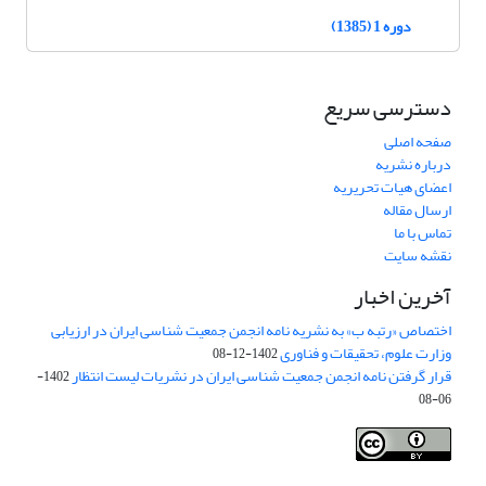
دوره 1 (1385)
دسترسی سریع
صفحه اصلی
درباره نشریه
اعضای هیات تحریریه
ارسال مقاله
تماس با ما
نقشه سایت
آخرین اخبار
اختصاص «رتبه ب» به نشریه نامه انجمن جمعیت شناسی ایران در ارزیابی
وزارت علوم، تحقیقات و فناوری
1402-12-08
قرار گرفتن نامه انجمن جمعیت شناسی ایران در نشریات لیست انتظار
1402-
06-08
Creative Commons Attribution 4.0
This work is licensed under a