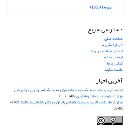
دوره 1 (1385)
دسترسی سریع
صفحه اصلی
درباره نشریه
اعضای هیات تحریریه
ارسال مقاله
تماس با ما
نقشه سایت
آخرین اخبار
اختصاص «رتبه ب» به نشریه نامه انجمن جمعیت شناسی ایران در ارزیابی
وزارت علوم، تحقیقات و فناوری
1402-12-08
قرار گرفتن نامه انجمن جمعیت شناسی ایران در نشریات لیست انتظار
1402-
06-08
Creative Commons Attribution 4.0
This work is licensed under a