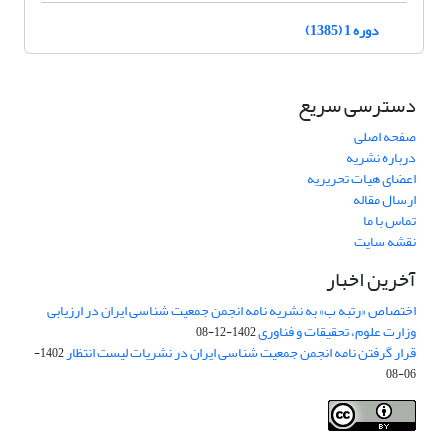
دوره 1 (1385)
دسترسی سریع
صفحه اصلی
درباره نشریه
اعضای هیات تحریریه
ارسال مقاله
تماس با ما
نقشه سایت
آخرین اخبار
اختصاص «رتبه ب» به نشریه نامه انجمن جمعیت شناسی ایران در ارزیابی
وزارت علوم، تحقیقات و فناوری
1402-12-08
قرار گرفتن نامه انجمن جمعیت شناسی ایران در نشریات لیست انتظار
1402-
06-08
Creative Commons Attribution 4.0
This work is licensed under a