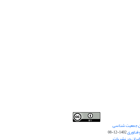
من جمعیت شناسی
Creative Commons
This work is licensed under a
 فناوری
Attribution 4.0 International License
1402-12-08
.
یران در نشریات